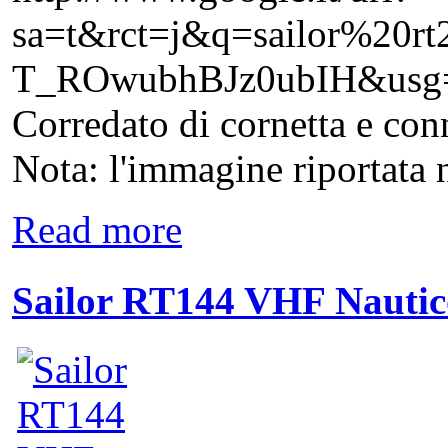
sa=t&rct=j&q=sailor%2
T_ROwubhBJz0ubIH&usg
Corredato di cornetta e con
Nota: l'immagine riportata n
Read more
Sailor RT144 VHF Nautic