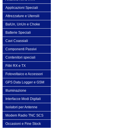
Applicazioni Speciali
Attrezzature e Utensili
BalUn, UnUn e Choke
Batterie Speciali
Cavi Coassiali
Componenti Passivi
Contenitori speciali
Filtri RX e TX
Fotovoltaico e Accessori
GPS Data Logger e GSM
Illuminazione
Interfacce Modi Digitali
Isolatori per Antenne
Modem Radio TNC SCS
Occasioni e Fine Stock