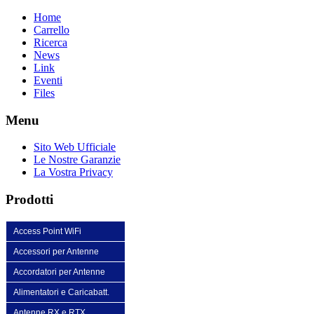
Home
Carrello
Ricerca
News
Link
Eventi
Files
Menu
Sito Web Ufficiale
Le Nostre Garanzie
La Vostra Privacy
Prodotti
Access Point WiFi
Accessori per Antenne
Accordatori per Antenne
Alimentatori e Caricabatt.
Antenne RX e RTX