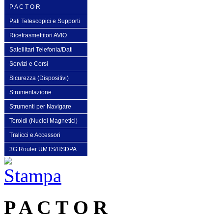
P A C T O R
Pali Telescopici e Supporti
Ricetrasmettitori AVIO
Satellitari Telefonia/Dati
Servizi e Corsi
Sicurezza (Dispositivi)
Strumentazione
Strumenti per Navigare
Toroidi (Nuclei Magnetici)
Tralicci e Accessori
3G Router UMTS/HSDPA
P A C T O R