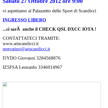
Sabato 27 Ottobre 2012 ore 9:00
vi aspettiamo al Palazzetto dello Sport di Scandicci
INGRESSO LIBERO
...ci sarÃ anche il CHECK QSL DXCC IOTA !
CONTATTATECI TRAMITE:
www.ariscandicci.it
mercatino@ariscandicci.it
I5YDO Giovanni 3284568876
IZ5FSA Leonardo 3346014967