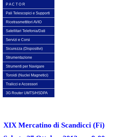
P A C T O R
Pali Telescopici e Supporti
Ricetrasmettitori AVIO
Satellitari Telefonia/Dati
Servizi e Corsi
Sicurezza (Dispositivi)
Strumentazione
Strumenti per Navigare
Toroidi (Nuclei Magnetici)
Tralicci e Accessori
3G Router UMTS/HSDPA
XIX Mercatino di Scandicci (Fi)