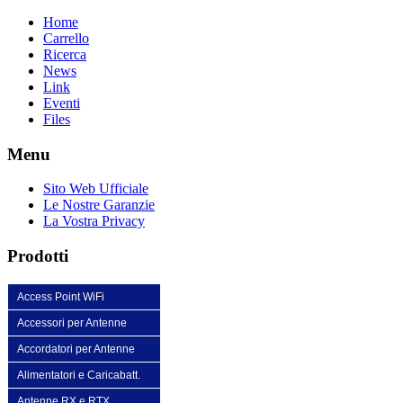
Home
Carrello
Ricerca
News
Link
Eventi
Files
Menu
Sito Web Ufficiale
Le Nostre Garanzie
La Vostra Privacy
Prodotti
Access Point WiFi
Accessori per Antenne
Accordatori per Antenne
Alimentatori e Caricabatt.
Antenne RX e RTX