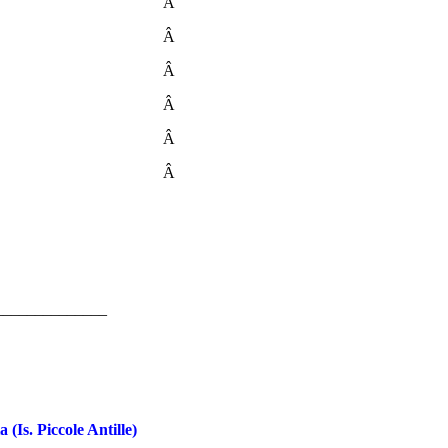
Â
Â
Â
Â
Â
Â
______________
 (Is. Piccole Antille)