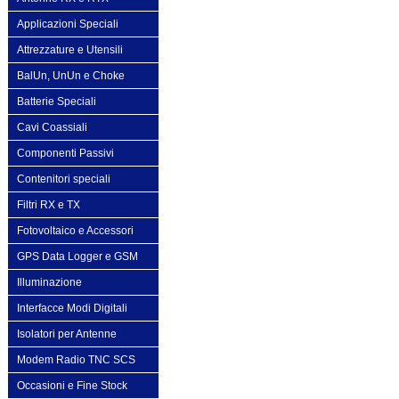
Applicazioni Speciali
Attrezzature e Utensili
BalUn, UnUn e Choke
Batterie Speciali
Cavi Coassiali
Componenti Passivi
Contenitori speciali
Filtri RX e TX
Fotovoltaico e Accessori
GPS Data Logger e GSM
Illuminazione
Interfacce Modi Digitali
Isolatori per Antenne
Modem Radio TNC SCS
Occasioni e Fine Stock