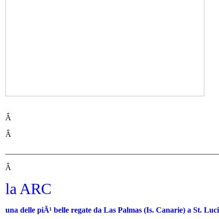
Â
Â
______________________________________________________
Â
la ARC
una delle piÃ¹ belle regate da Las Palmas (Is. Canarie) a St. Lucia